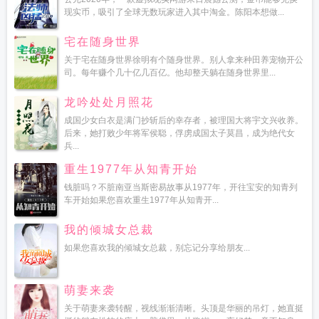
现实币，吸引了全球无数玩家进入其中淘金。陈阳本想做...
宅在随身世界
关于宅在随身世界徐明有个随身世界。别人拿来种田养宠物开公
司。每年赚个几十亿几百亿。他却整天躺在随身世界里...
龙吟处处月照花
成国少女白衣是满门抄斩后的幸存者，被理国大将宇文兴收养。
后来，她打败少年将军侯聪，俘虏成国太子莫昌，成为绝代女
兵...
重生1977年从知青开始
钱脏吗？不脏南亚当斯密易故事从1977年，开往宝安的知青列
车开始如果您喜欢重生1977年从知青开...
我的倾城女总裁
如果您喜欢我的倾城女总裁，别忘记分享给朋友...
萌妻来袭
关于萌妻来袭转醒，视线渐渐清晰。头顶是华丽的吊灯，她直挺