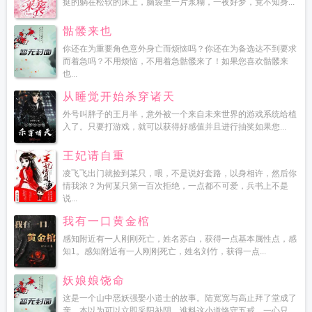
挺的躺在松软的床上，脑袋里一片浆糊，一夜好梦，竟不知身...
骷髅来也
你还在为重要角色意外身亡而烦恼吗？你还在为备选达不到要求
而着急吗？不用烦恼，不用着急骷髅来了！如果您喜欢骷髅来
也...
从睡觉开始杀穿诸天
外号叫胖子的王月半，意外被一个来自未来世界的游戏系统给植
入了。只要打游戏，就可以获得好感值并且进行抽奖如果您...
王妃请自重
凌飞飞出门就捡到某只，喂，不是说好套路，以身相许，然后你
情我浓？为何某只第一百次拒绝，一点都不可爱，兵书上不是
说...
我有一口黄金棺
感知附近有一人刚刚死亡，姓名苏白，获得一点基本属性点，感
知1。感知附近有一人刚刚死亡，姓名刘竹，获得一点...
妖娘娘饶命
这是一个山中恶妖强娶小道士的故事。陆宽宽与高止拜了堂成了
亲，本以为可以立即采阳补阴，谁料这小道恪守五戒，一心只...