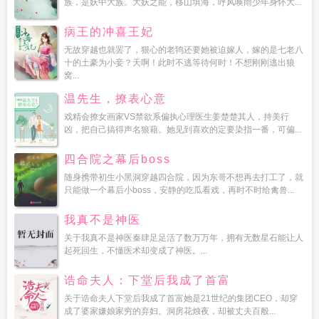
族，是妖中大族。大妖之能，移山填海，呼风唤雨少年身怀大...
病王的冲喜王妃
无故穿越也就罢了，狠心的老鸨还要她被迫嫁人，嫁的是七老八
十的土豪为小妾？天啊！此时不逃等待何时！不想刚刚逃出狼
窝...
温先生，撩表心意
戏精会撩女画家VS禁欲系偏执心理医生姜楚楚其人，持美行
凶，把自己搞得声名狼藉。她见到喜欢的定要染指一番，可偏...
四合院之幕后boss
随身携带初生小黑洞穿越四合院，因为东哥不想再去打工了，就
只能做一个幕后小boss，安静的吃瓜看戏，再时不时给禽兽...
我真不是神医
关于我真不是神医秦肆足足活了数万万年，拥有无数星石能让人
起死回生，不懂医术却变成了神医。...
诰命夫人：下堂后我成了首富
关于诰命夫人下堂后我成了首富她是21世纪的集团CEO，却穿
成了婆家嫌娘家穷的弃妇。洞房花烛夜，却被丈夫百般...