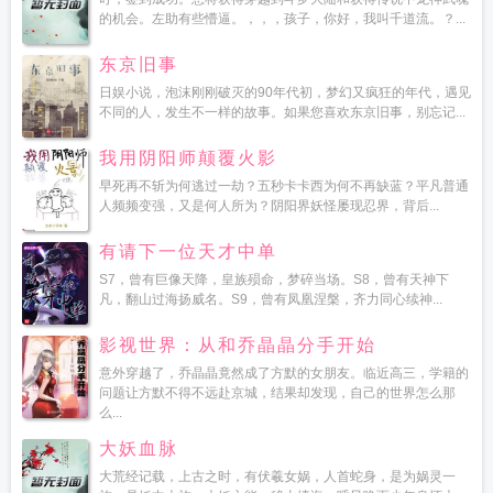
的机会。左助有些懵逼。，，，孩子，你好，我叫千道流。？...
东京旧事
日娱小说，泡沫刚刚破灭的90年代初，梦幻又疯狂的年代，遇见
不同的人，发生不一样的故事。如果您喜欢东京旧事，别忘记...
我用阴阳师颠覆火影
早死再不斩为何逃过一劫？五秒卡卡西为何不再缺蓝？平凡普通
人频频变强，又是何人所为？阴阳界妖怪屡现忍界，背后...
有请下一位天才中单
S7，曾有巨像天降，皇族殒命，梦碎当场。S8，曾有天神下
凡，翻山过海扬威名。S9，曾有凤凰涅槃，齐力同心续神...
影视世界：从和乔晶晶分手开始
意外穿越了，乔晶晶竟然成了方默的女朋友。临近高三，学籍的
问题让方默不得不远赴京城，结果却发现，自己的世界怎么那
么...
大妖血脉
大荒经记载，上古之时，有伏羲女娲，人首蛇身，是为娲灵一