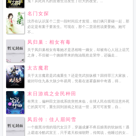
鬼！从此肖凡的普通生活发生了巨大的改变。...
名门女探
沈乔在认识某个二货一段时间后才发现，他们俩只要碰一起，那
必定是有案子要发生。可现在，那个二货居然说要娶她。她可
不...
凤归巢：相女有毒
关于凤归巢相女有毒她才是丞相唯一嫡女，却被有心人冠上诅咒
之身，不但被一个姨娘带来的拖油瓶抢走荣华，还骗走...
太古魔君
关于太古魔君是武魂重生？还是凭武技纵横？因得罪三大家族，
被封印住九条大脉少年易周，凭着在迷雾森林中奇遇，得...
末日游戏之全民种田
有男主，偏种田文游戏系统突然来临，全球人民在线苟活意外死
亡的莫可可，重生回到游戏之初这一世，莫可可发誓，自...
凤后传：佳人眉间雪
一个腹黑冷情的现代女汉子，穿越成爹不疼后娘害的软妹纸！遇
上霸道冷酷武宣王，只手遮天权倾朝野，传闻说，他睡过的女...