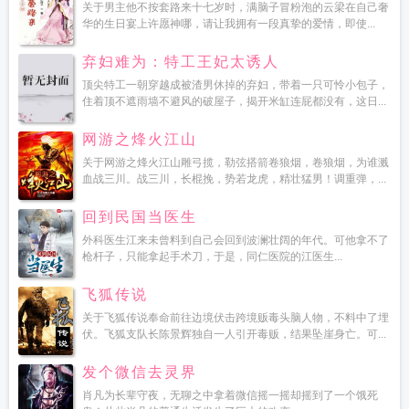
关于男主他不按套路来十七岁时，满脑子冒粉泡的云梁在自己奢
华的生日宴上许愿神哪，请让我拥有一段真挚的爱情，即使...
弃妇难为：特工王妃太诱人
顶尖特工一朝穿越成被渣男休掉的弃妇，带着一只可怜小包子，
住着顶不遮雨墙不避风的破屋子，揭开米缸连屁都没有，这日...
网游之烽火江山
关于网游之烽火江山雕弓揽，勒弦搭箭卷狼烟，卷狼烟，为谁溅
血战三川。战三川，长棍挽，势若龙虎，精壮猛男！调重弹，...
回到民国当医生
外科医生江来未曾料到自己会回到波澜壮阔的年代。可他拿不了
枪杆子，只能拿起手术刀，于是，同仁医院的江医生...
飞狐传说
关于飞狐传说奉命前往边境伏击跨境贩毒头脑人物，不料中了埋
伏。飞狐支队长陈景辉独自一人引开毒贩，结果坠崖身亡。可...
发个微信去灵界
肖凡为长辈守夜，无聊之中拿着微信摇一摇却摇到了一个饿死