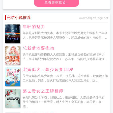
查看更多章节...
完结小说推荐
www.sanjiexuege.net
年轻的魅力
年轻是深圳最大的资本。本书主要讲述以尤勇为主线的几个年轻
人，从美好青葱校园步入职场奋斗，经历成长的洗礼与蜕变，...
总裁爹地要抱抱
关于总裁爹地要抱抱人人都知道，萧城最负盛名的望族叶家少
爷，尚未婚配的年纪便收养了一苏暮烟。传闻叶少对着苏暮烟...
宠婚似火：慕少娇妻18岁
关于宠婚似火慕少娇妻18岁第一次见他，这个禽兽，欺负她！第
二次见他，妈蛋，趁火打劫老娘的坏人第三次见他，这...
盛世贵女之王牌相师
秦烟只想当个学霸，回馈社会，报效祖国。无奈她是半灵体质，
天生的相师！一双天眼，断人生死！金玉罗盘，算尽天下事！
炼...