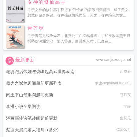
女神的修仙高手
关于女神的修仙高手获得‘仙帝传承’的唐傲回归都市，成了美女
总裁的贴身保镖。各种强敌纷踏而至，灭之！各种绝色美女...
青莲觅
关于青莲觅战争爆发，北齐公主白滢临危逃亡，却被敌国燕王抓
捕坠落深渊水池，陷入昏迷。白滢醒来时，已身在...
最新更新
www.sanjiexuege.net
老婆跑后带娃逆袭崛起高武世界泰南
西戌辰
权力之巅笔趣阁超前更新列表
争渡@qimiaoUGtUK1
阎王下山笔趣阁超前更新
苍月夜
李湛小说全集阅读
宁峥
鸿蒙霸体诀笔趣阁超前更新
鱼初见
楚凌天混沌塔大结局+(番外)
惊蛰落月