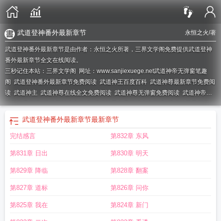
武道登神番外最新章节
永恒之火
/著
武道登神番外最新章节是由作者：永恒之火所著，三界文学阁免费提供武道登神
番外最新章节全文在线阅读。
三秒记住本站：三界文学阁 网址：www.sanjiexuege.net
武道神帝无弹窗笔趣
阁
武道登神番外最新章节免费阅读
武道神王百度百科
武道神尊最新章节免费阅
读
武道神主
武道神尊在线全文免费阅读
武道神尊无弹窗免费阅读
武道神帝笔
趣阁免费阅读
武道登神全文阅读
武道神尊免费阅读全文阅读
武道神尊最新章
节
武道登神番外最新章节目录
武道登神番外最新章节
最新章节
完结感言
第832章 东风
第831章 日出
第830章 明天
第829章 降临
第828章 翻案
第827章 道标
第826章 问你
第825章 我在
第824章 新门