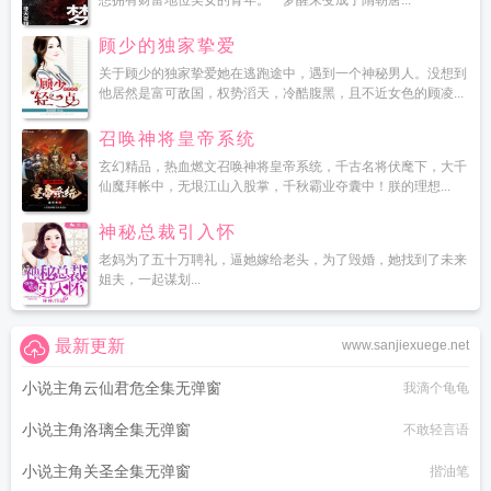
想拥有财富地位美女的青年。一梦醒来变成了隋朝唐...
顾少的独家挚爱
关于顾少的独家挚爱她在逃跑途中，遇到一个神秘男人。没想到
他居然是富可敌国，权势滔天，冷酷腹黑，且不近女色的顾凌...
召唤神将皇帝系统
玄幻精品，热血燃文召唤神将皇帝系统，千古名将伏麾下，大千
仙魔拜帐中，无垠江山入股掌，千秋霸业夺囊中！朕的理想...
神秘总裁引入怀
老妈为了五十万聘礼，逼她嫁给老头，为了毁婚，她找到了未来
姐夫，一起谋划...
最新更新
www.sanjiexuege.net
小说主角云仙君危全集无弹窗
我滴个龟龟
小说主角洛璃全集无弹窗
不敢轻言语
小说主角关圣全集无弹窗
揩油笔