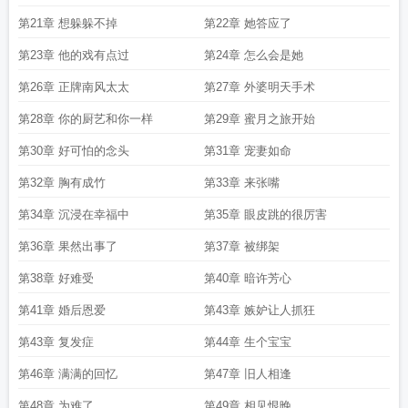
第21章 想躲躲不掉
第22章 她答应了
第23章 他的戏有点过
第24章 怎么会是她
第26章 正牌南风太太
第27章 外婆明天手术
第28章 你的厨艺和你一样
第29章 蜜月之旅开始
第30章 好可怕的念头
第31章 宠妻如命
第32章 胸有成竹
第33章 来张嘴
第34章 沉浸在幸福中
第35章 眼皮跳的很厉害
第36章 果然出事了
第37章 被绑架
第38章 好难受
第40章 暗许芳心
第41章 婚后恩爱
第43章 嫉妒让人抓狂
第43章 复发症
第44章 生个宝宝
第46章 满满的回忆
第47章 旧人相逢
第48章 为难了
第49章 相见恨晚