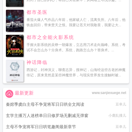
封闭了自己的内心，将自己关在家中，从网络上寻找乐趣。...
都市圣医
番茄火爆人气作品八年前，他家破人亡，流离失所。八年后，他
铁血回归，带来焚天之恨。我要让苍天对我敬畏，我要让大...
都市之全能火影系统
手握火影系统的吴铮一朝爆发，立志用刀术走向巅峰。系统，考
试不会怎么办？分身术。系统，跑路怎么办？替身术。...
神话降临
西游记，封神演义，聊斋志异，搜神记，山海经这些古老的神魔
传记，原来竟然是某些神魔世界，与现实世界发生接触时被...
最新更新
www.sanjiexuege.net
秦婠季虞白主母不争宠将军日日哄全文阅读
豆幸儿
玄学主播万人迷榜单日日修罗场无删减无弹窗
小鹿乱撞儿
主母不争宠将军日日哄笔趣阁最新章节
豆幸儿