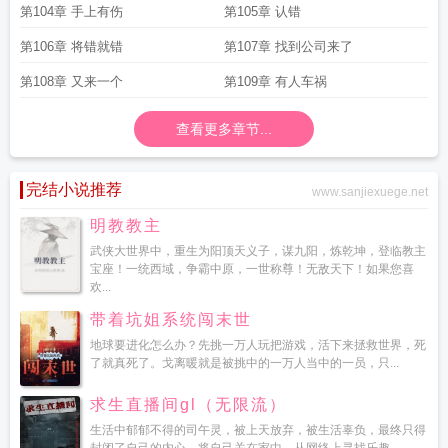
第104章 手上有伤
第105章 认错
第106章 将错就错
第107章 找到公司来了
第108章 又来一个
第109章 有人车祸
查看更多章节...
完结小说推荐
www.sanjiexuege.net
明教教主
武侠大世界中，重生为阳顶天义子，谋九阳，炼乾坤，登临教主
宝座！一统西域，争霸中原，一世称尊！无敌天下！如果您喜
欢...
带着坑姐系统闯末世
地球要进化怎么办？先挑一万人玩把游戏，活下来拯救世界，死
了就真死了。戈离暖就是被挑中的一万人当中的一员，只...
求生直播间gl（无限流）
生活中郁郁不得的司午灵，被上天放弃，被生活辜负，最终只得