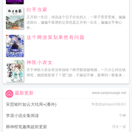
白手当家
正月初一生日，传说这个日子出生的人，一辈子受苦受难。偏偏
还姓白，偏偏不靠谱的父亲也是正月初一出生，偏偏左手掌心
有...
这个网游策划果然有问题
...
神医小农女
关于神医小农女有没有搞错？睁开眼就被悔婚，一只大公鸡当场
摔死，她招谁惹谁了？望门妨，不嫁还不够，羞辱到一家集体...
最新更新
www.sanjiexuege.net
宋思铭叶如云大结局+(番外)
争渡@qimiaoUGtUK1
李湛小说全集阅读
宁峥
葬神棺笔趣阁超前更新
浮生一诺