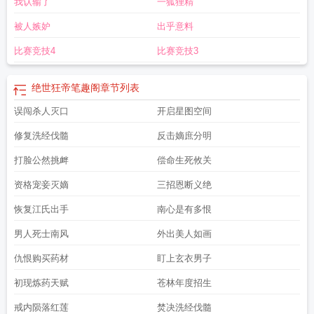
我认输了
一狐狸精
被人嫉妒
出乎意料
比赛竞技4
比赛竞技3
绝世狂帝笔趣阁
章节列表
误闯杀人灭口
开启星图空间
修复洗经伐髓
反击嫡庶分明
打脸公然挑衅
偿命生死攸关
资格宠妾灭嫡
三招恩断义绝
恢复江氏出手
南心是有多恨
男人死士南风
外出美人如画
仇恨购买药材
盯上玄衣男子
初现炼药天赋
苍林年度招生
戒内陨落红莲
焚决洗经伐髓