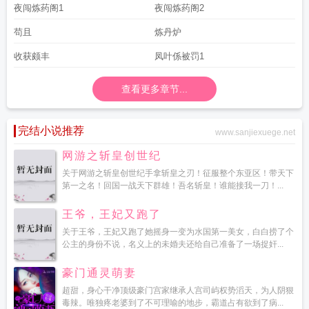
夜闯炼药阁1
夜闯炼药阁2
苟且
炼丹炉
收获颇丰
凤叶係被罚1
查看更多章节...
完结小说推荐
www.sanjiexuege.net
网游之斩皇创世纪
关于网游之斩皇创世纪手拿斩皇之刃！征服整个东亚区！带天下
第一之名！回国一战天下群雄！吾名斩皇！谁能接我一刀！...
王爷，王妃又跑了
关于王爷，王妃又跑了她摇身一变为水国第一美女，白白捞了个
公主的身份不说，名义上的未婚夫还给自己准备了一场捉奸...
豪门通灵萌妻
超甜，身心干净顶级豪门宫家继承人宫司屿权势滔天，为人阴狠
毒辣。唯独疼老婆到了不可理喻的地步，霸道占有欲到了病...