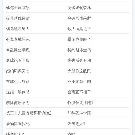
修炼玉寒玄冰
历练迷惘森林
提升杀伐果断
突破杀伐果断
偶遇黑衣男人
救人面具之下
有毒变成黑色
晕倒你越距了
暴乱灵兽潮现
契约焱冰金乌
命脉绝不臣服
离去后会有期
婚约凤家天才
大胆你这贱民
放肆小心狗命
齐王此番目的
退婚一纸休书
合离互不相干
解除何乐不为
收服誓死追随1
第三十九章收服誓死追随2
前往苍林学院
废物简直找死
强者抢人1
强者抢人2
青睐