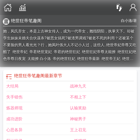
绝世狂帝笔趣阁
白小洛
/著
她，凤氏弃女，本是上古神女传人，成为一代帝女，翘指阴阳，执掌天下。却被
孪生妹妹未婚夫合伙谋杀?被恶女搞死?被渣男调戏?被老不死的利用？还被某个
不要脸的男人看光光？行，她凤叶係大人不记小人过，这些人..
绝世帝妃帝尊又吃
醋了
绝世帝妃
帝君绝世宠妃
帝君的绝世狂妃
绝世狂妃帝尊太能撩
绝世狂妃绝
色帝尊日夜宠
太能撩 白小洛
帝的绝世狂妃
绝世狂帝最新
绝世帝王妃
绝世狂
帝免费阅读楚君
绝世狂帝笔趣阁
绝世狂妃妖孽帝君太粘人
绝世狂妃帝君太能
撩
绝世帝君
绝世狂妃帝君
绝世狂帝完结
绝世狂帝楚君
绝世狂帝楚君免费
绝
绝世狂帝笔趣阁
最新章节
世狂妃帝尊日夜宠
绝色狂妃帝君太能撩
绝世狂帝
大结局
战神九天
失手错伤
不相上下
炼器师现
认输奖励
成功进阶
神秘男子
心思各异
王上召见