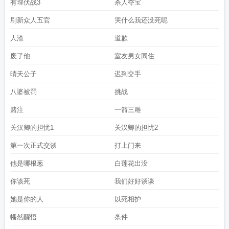
有埋伏战3
杀人夺宝
刷新众人五官
哭什么我还没死呢
人渣
道歉
废了他
室友男女同住
晴天公子
迟到交手
八婆被罚
挑战
赌注
一箭三雕
关汉卿的担忧1
关汉卿的担忧2
第一次正式交谈
打上门来
他是哪根葱
白莲花出没
你该死
我们好好谈谈
她是你的人
以死相护
幡然醒悟
条件