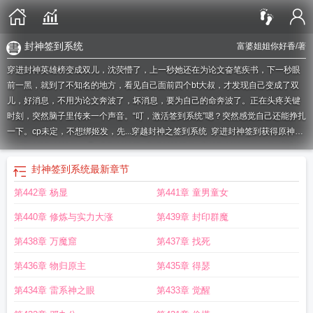
封神签到系统
富婆姐姐你好香
/著
穿进封神英雄榜变成双儿，沈荧懵了，上一秒她还在为论文奋笔疾书，下一秒眼
前一黑，就到了不知名的地方，看见自己面前四个bt大叔，才发现自己变成了双
儿，好消息，不用为论文奔波了，坏消息，要为自己的命奔波了。正在头疼关键
时刻，突然脑子里传来一个声音。“叮，激活签到系统”嗯？突然感觉自己还能挣扎
一下。cp未定，不想绑姬发，先...
穿越封神之签到系统
穿进封神签到获得原神技
能
可以得到封神的传承
穿到封神榜
穿进封神榜的
穿越到封神做散修的
穿入封
神
封神签到系统
最新章节
第442章 杨显
第441章 童男童女
第440章 修炼与实力大涨
第439章 封印群魔
第438章 万魔窟
第437章 找死
第436章 物归原主
第435章 得瑟
第434章 雷系神之眼
第433章 觉醒