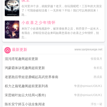
纨主
在河里冲个凉，就能穿越？老天，你玩我呢吧！三百年的大清没
了！可我徐硕却活着！一无所有？不怕！我们可以再拼回来！
跪...
小欢喜之少年情怀
来到了小欢喜电视剧中，被宋倩收养之后，和乔英子一起长大，
有我在，抑郁症你还会来吗如果您喜欢小欢喜之少年情怀，别
忘...
最新更新
www.sanjiexuege.net
混沌塔笔趣阁超前更新
惊蛰落月
鸿蒙霸体诀笔趣阁超前更新
鱼初见
老婆跑后带娃逆袭崛起高武世界泰南
西戌辰
权力之巅笔趣阁超前更新列表
争渡@qimiaoUGtUK1
宋思铭叶如云大结局+(番外)
争渡@qimiaoUGtUK1
陈长安宁婷玉小说全集阅读
浮生一诺