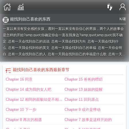
能找到自己喜欢的东西
K
/著
一直以来没有安全感的女孩，遇到一直以来没有自信心的男孩，两个人的故事会
是怎样的开始?amp;quot;你确定你会一直在我身边?amp;quot;amp;quot;我不确
定..
总有一天会找到自己的说说
总有一天我会找到方向
总有一天我会找到什
么
总有一天我会找到你的英文
总有一天我会找到自己的幸福
总有一天你会明
白
总有一天会找到自己的人
总有一天我会找到自己的幸福是什么歌
总有一天你
会找到属于自己的幸福
总有一天我会找到她 一首歌
总有一天你会找到属于自己
的星星
总有一天会找到他
总有一天我也会找到很爱很爱我的人
总有总有一天我
能找到自己喜欢的东西
最新章节
会找到你
总有一天 我们会找到她
总有一天我会找到她
总有一天会找到自己的
Chapter 16 同意
Chapter 15 爸爸的嘮叨
出路
能找到自己喜欢的东西
总有一天会找到希望是什么歌
总有一天会找到他歌
词
总有一天会找到自己的幸福
总有一天我们会找到他歌词
总有一天会找到
Chapter 14 成为我的女人吧
Chapter 13 妹妹的提醒
你
我会找到什么
总有一天找到你
总有一天 你会找到什么
总有一天我会找到你
图片
总有一天会找到对的人的句子
总有一天我会找到你
总有一天会找到自己的
Chapter 12 相同的面貌却是不相同
Chapter 11 回到原点
幸福说说
的个性
Chapter 10 下一步
Chapter 9 或许是悸动
Chapter 8 再次的相遇
Chapter 7 故事是这样开始的