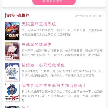
查看更多章节...
完结小说推荐
www.sanjiexuege.net
无限至尊直播系统
关于无限至尊直播系统每一卷独立，可以单独阅读。直播文嘻哈
海贼王直播文舌尖上的西游记虚拟网游...
总裁家的红娘妻
打抱不平，却险些被人灌醉欺辱。被人英雄救美，哪知这英雄却
趁机把她吃干抹净。扔下五十块，程悦然撒腿就溜。哪想到这...
锦鲤她一心只想做咸鱼
快穿1v1身为一只鱼妖，她是有尊严的！池鲤曾经奋斗好强，只
为成为最厉害的鱼妖，保护家人，可后来发现自己不管再...
我在九叔世界里面努力加点修仙！
起点九叔成绩不是第一就是第二，喜欢九叔的支持一下，成为作
者时间比较短，写一个原汁原味的九叔。还有一件事，罗素穿
越...