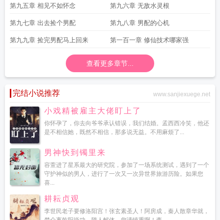
第九五章 相见不如怀念
第九六章 无敌水灵根
第九七章 出去捡个男配
第九八章 男配的心机
第九九章 捡完男配马上回来
第一百一章 修仙技术哪家强
查看更多章节...
完结小说推荐
www.sanjiexuege.net
小戏精被雇主大佬盯上了
你怀孕了，你去向爷爷承认错误，我们结婚。孟西西冷笑，他还
是不相信她，既然不相信，那多说无益。不用麻烦了...
男神快到镯里来
容萱进了星系最大的研究院，参加了一场系统测试，遇到了一个
守护神似的男人，进行了一次又一次异世界旅游历险。如果您
喜...
耕耘贞观
李世民老子要修洛阳宫！张玄素圣人！阿房成，秦人散章华就，