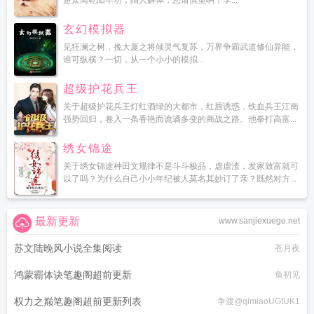
楚众离乾阳毕功，隋人解体，您请慎重啊！李...
玄幻模拟器
见狂澜之树，挽大厦之将倾灵气复苏，万界争霸武道修仙异能，
谁可纵横？一切，从一个小小的模拟...
超级护花兵王
关于超级护花兵王灯红酒绿的大都市，红唇诱惑，铁血兵王江南
强势回归，卷入一条香艳而诡谲多变的商战之路。他拳打高富...
绣女锦途
关于绣女锦途种田文规律不是斗斗极品，虐虐渣，发家致富就可
以了吗？为什么自己小小年纪被人莫名其妙订了亲？既然对方...
最新更新
www.sanjiexuege.net
苏文陆晚风小说全集阅读
苍月夜
鸿蒙霸体诀笔趣阁超前更新
鱼初见
权力之巅笔趣阁超前更新列表
争渡@qimiaoUGtUK1