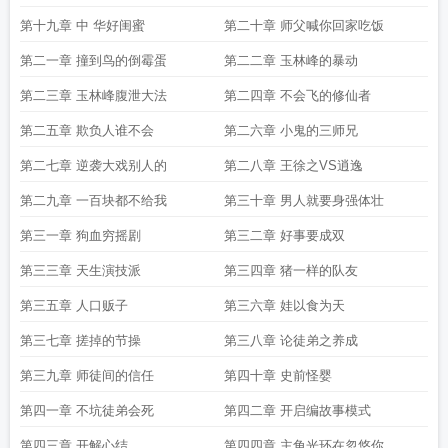
第十九章 中 华好闺蜜
第二十章 师父喊你回家吃饭
第二一章 撞到鸟的倒霉蛋
第二二章 玉林峰的暴动
第二三章 玉林峰腹泄大法
第二四章 不会飞的修仙者
第二五章 欺负人谁不会
第二六章 小鬼的三师兄
第二七章 逆袭大戏别人的
第二八章 王徐之VS逍逸
第二九章 一百块都不给我
第三十章 男人就要身强体壮
第三一章 狗血穷摇剧
第三二章 好事要成双
第三三章 天生演技派
第三四章 猪一样的队友
第三五章 人口贩子
第三六章 娃以食为天
第三七章 搓掉的节操
第三八章 论徒弟之养成
第三九章 师徒间的信任
第四十章 史前怪婴
第四一章 不坑徒弟会死
第四二章 开启编故事模式
第四三章 开解心结
第四四章 主角光环在忽悠你