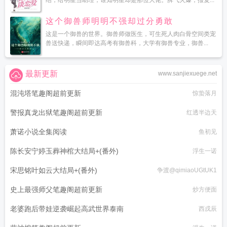
绍，给明星当助理，谁知明星却是那位大佬。脾气火爆，报复...
这个御兽师明明不强却过分勇敢
这是一个御兽的世界。御兽师做医生，可生死人肉白骨空间类宠
兽送快递，瞬间即达高考有御兽科，大学有御兽专业，御兽...
最新更新
www.sanjiexuege.net
混沌塔笔趣阁超前更新
惊蛰落月
警报真龙出狱笔趣阁超前更新
红透半边天
萧诺小说全集阅读
鱼初见
陈长安宁婷玉葬神棺大结局+(番外)
浮生一诺
宋思铭叶如云大结局+(番外)
争渡@qimiaoUGtUK1
史上最强师父笔趣阁超前更新
炒方便面
老婆跑后带娃逆袭崛起高武世界泰南
西戌辰