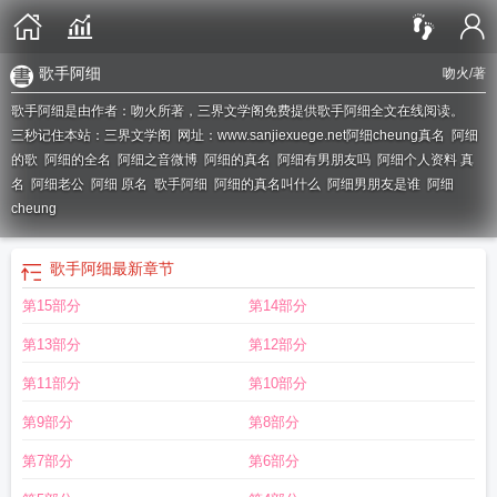
歌手阿细
吻火
/著
歌手阿细是由作者：吻火所著，三界文学阁免费提供歌手阿细全文在线阅读。
三秒记住本站：三界文学阁 网址：www.sanjiexuege.net
阿细cheung真名
阿细
的歌
阿细的全名
阿细之音微博
阿细的真名
阿细有男朋友吗
阿细个人资料 真
名
阿细老公
阿细 原名
歌手阿细
阿细的真名叫什么
阿细男朋友是谁
阿细
cheung
歌手阿细
最新章节
第15部分
第14部分
第13部分
第12部分
第11部分
第10部分
第9部分
第8部分
第7部分
第6部分