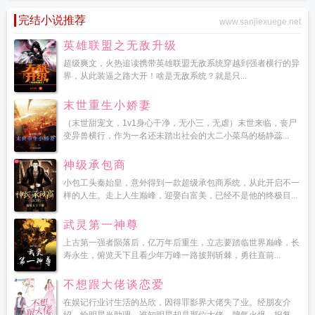
完结小说推荐
www.sanjiexuege.net
英雄联盟之无敌升级
超级爽文，火热追读携带英雄联盟无敌系统穿越到强者横行的异
界，从此装逼之路大开！啥是无敌系统？就是只...
末世重生小娇妻
（末世甜宠文，1v1身心干净，无小三，无虐）末世来临，丧尸
变异兽横行，作为一名还未踏出社会的大二小菜鸟的杨静蕊...
神级承包商
小包工头秦始皇，意外得到一款超级承包商系统，从此开启不一
样的人生。走上人生巅峰，迎娶白富美，已经不是他的终极目...
武灵第一神尊
上古第一强者陨落后，亿万年后重生，立志要踏临世界巅峰，长
寿永生，俯览天下且看少年万峰一路披荆斩棘，勇往直前...
不想跟大佬谈恋爱
在娱记行业讨生活的丛欣，因得罪影界大佬失了业。经朋友介